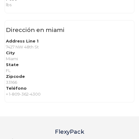
lbs
Dirección en miami
Address Line 1
7427 NW 48th St
City
Miami
State
FL
Zipcode
33166
Teléfono
+ 1-809-362-4300
FlexyPack